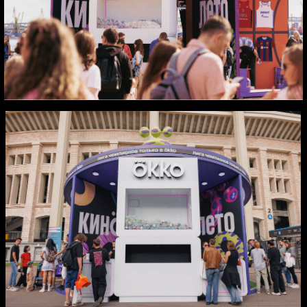
Задачи и цели:
Повысить узнаваемость Okko среди
активной городской аудитории, вовлечь
гостей фестивалей в мир контента
платформы и усилить эмоциональную
связь с брендом.
Результаты:
— 200 000+ человек суммарная
аудитория фестивалей
— 10 000+ гостей прошли активности
стенда и получили брендированные
подарки