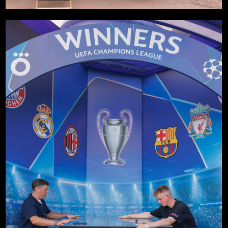
СВЯЗАТЬСЯ С НАМИ
HI@GOODMATTER.WORKS
+7 495 859-08-88
INSTAGRAM,
ПОЛИТИКА ПРИВАТНОСТИ
TELEGRAM
GOOD MATTERS COMPANY © 2025