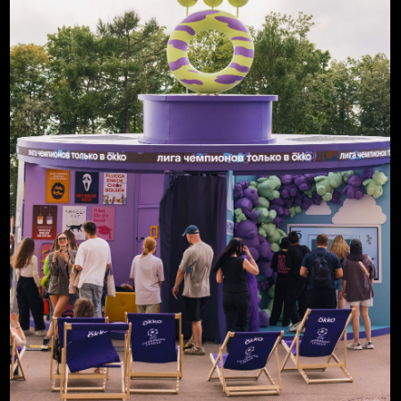
Команда проекта
Креативный директор: Мария Азарова
Исполнительные продюсеры: Дарья
Шкуренко, Ольга Китаева
Руководитель проекта: Виктория
Карпенко
Сервисы
Концепция
Дизайн-проект
Застройка
Мерч
Разработка игр и
контента
Персонал
СЛЕДУЮЩИЙ
ПРОЕКТ