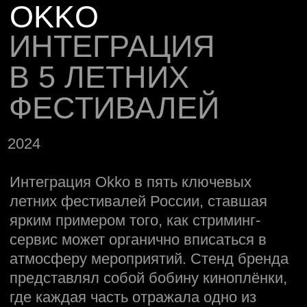
2024
Интеграция Okko в пять ключевых
летних фестивалей России, ставшая
ярким примером того, как стриминг-
сервис может органично вписаться в
атмосферу мероприятий. Стенд бренда
представлял собой бобину киноплёнки,
где каждая часть отражала одно из
направлений контента Okko. Это стало
настоящим порталом в мир развлечений:
гости участвовали в интерактивных
активациях, делали фото, играли в
мини-игры и создавали собственные
летние воспоминания вместе
с сервисом.