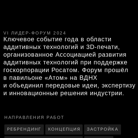
НАПРАВЛЕНИЯ РАБОТ